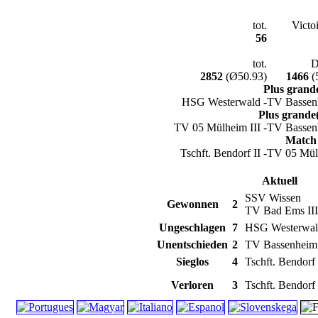
tot.
Victo
56
tot.
D
2852
(Ø50.93)
1466
(
Plus grande
HSG Westerwald -
TV Bassen
Plus grande(s
TV 05 Mülheim III -
TV Bassen
Match 
Tschft. Bendorf II -
TV 05 Mülh
Aktuell
SSV Wissen
Gewonnen
2
TV Bad Ems III
Ungeschlagen
7
HSG Westerwa
Unentschieden
2
TV Bassenheim 
Sieglos
4
Tschft. Bendorf 
Verloren
3
Tschft. Bendorf 