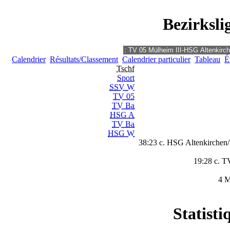
Bezirksli
Calendrier
Résultats/Classement
Calendrier particulier
Tableau
É
Tschf
Sport
SSV W
TV 05
TV Ba
HSG A
TV Ba
HSG W
38:23 c. HSG Altenkirchen
19:28 c. T
4 M
Statisti