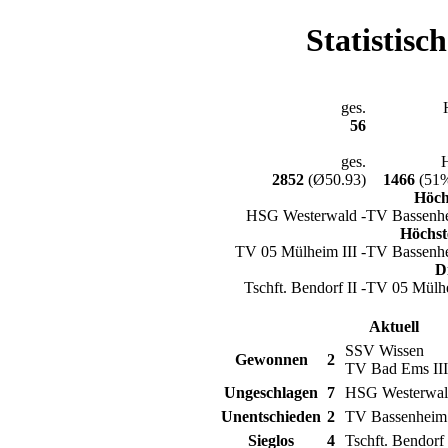
Statistisc
ges.
56
ges.
2852
(Ø50.93)
1466
(51%
Höch
HSG Westerwald -
TV Bassenhe
Höchst
TV 05 Mülheim III -
TV Bassenhe
D
Tschft. Bendorf II -
TV 05 Mülhe
Aktuell
SSV Wissen
Gewonnen
2
TV Bad Ems III
Ungeschlagen
7
HSG Westerwa
Unentschieden
2
TV Bassenheim 
Sieglos
4
Tschft. Bendorf 