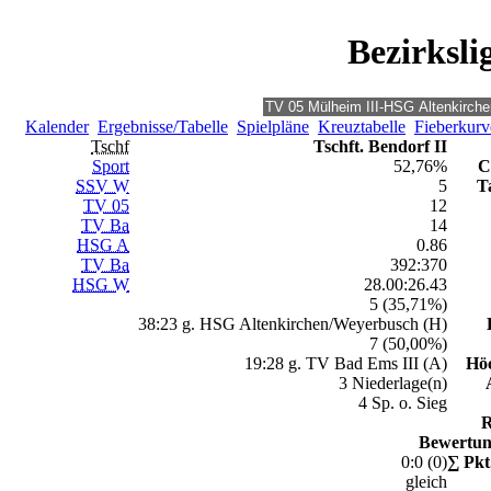
Bezirksli
Kalender
Ergebnisse/Tabelle
Spielpläne
Kreuztabelle
Fieberkurv
Tschf
Tschft. Bendorf II
Sport
52,76%
C
SSV W
5
T
TV 05
12
TV Ba
14
HSG A
0.86
TV Ba
392:370
HSG W
28.00:26.43
5 (35,71%)
38:23 g. HSG Altenkirchen/Weyerbusch (H)
7 (50,00%)
19:28 g. TV Bad Ems III (A)
Höc
3 Niederlage(n)
4 Sp. o. Sieg
R
Bewertun
0:0 (0)
∑ Pkt
gleich