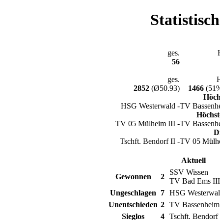
Statistisc
ges.
56
ges.
2852
(Ø50.93)
1466
(51%
Höch
HSG Westerwald -
TV Bassenhe
Höchst
TV 05 Mülheim III -
TV Bassenhe
D
Tschft. Bendorf II -
TV 05 Mülhe
Aktuell
SSV Wissen
Gewonnen
2
TV Bad Ems III
Ungeschlagen
7
HSG Westerwa
Unentschieden
2
TV Bassenheim 
Sieglos
4
Tschft. Bendorf 