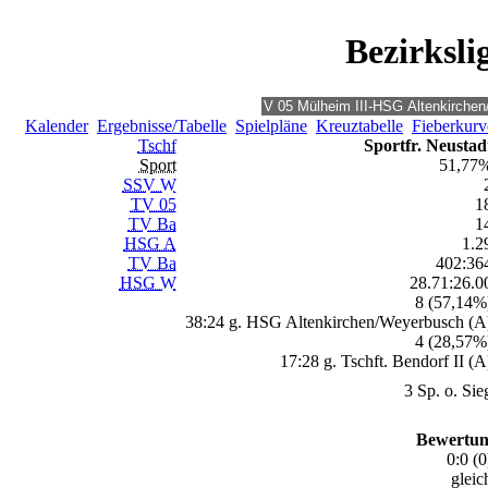
Bezirksli
Kalender
Ergebnisse/Tabelle
Spielpläne
Kreuztabelle
Fieberkurv
Tschf
Sportfr. Neustad
Sport
51,77
SSV W
TV 05
1
TV Ba
1
HSG A
1.2
TV Ba
402:36
HSG W
28.71:26.0
8 (57,14%
38:24 g. HSG Altenkirchen/Weyerbusch (A
4 (28,57%
17:28 g. Tschft. Bendorf II (A
3 Sp. o. Sie
Bewertun
0:0 (0
gleic