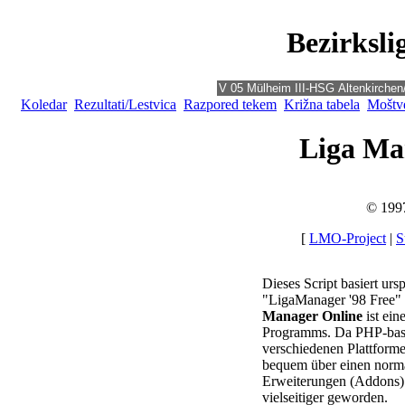
Bezirksli
Koledar
Rezultati/Lestvica
Razpored tekem
Križna tabela
Moštve
Liga Ma
© 199
[
LMO-Project
|
S
Dieses Script basiert ur
"LigaManager '98 Free"
Manager Online
ist ein
Programms. Da PHP-basie
verschiedenen Plattforme
bequem über einen norm
Erweiterungen (Addons) 
vielseitiger geworden.