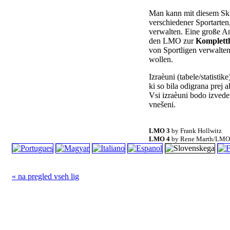
Man kann mit diesem Sk
verschiedener Sportarten
verwalten. Eine große 
den LMO zur
Komplett
von Sportligen verwalte
wollen.
Izraèuni (tabele/statistik
ki so bila odigrana prej 
Vsi izraèuni bodo izveden
vnešeni.
LMO 3
by Frank Hollwitz
LMO 4
by Rene Marth/LMO
« na pregled vseh lig